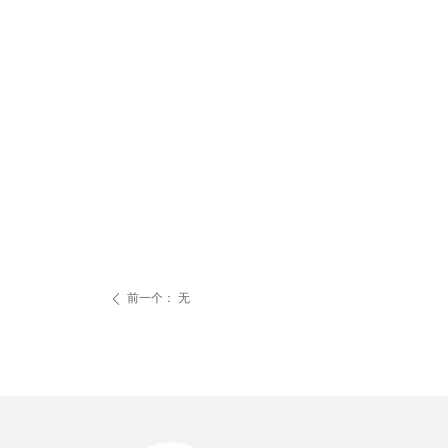
前一个：
无
ꄴ