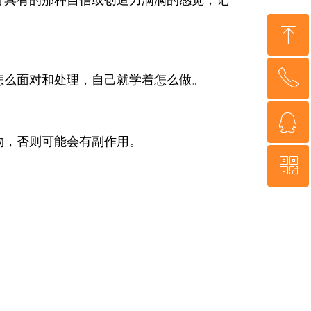
方具有的那种自信或创造力满满的感觉，记
ꁸ
ꂅ
回到顶部
怎么面对和处理，自己就学着怎么做。
ꁗ
18926078801
物，否则可能会有副作用。
ꀥ
QQ客服
微信二维码