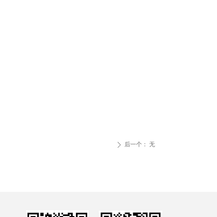
后一个：
无
ꄲ