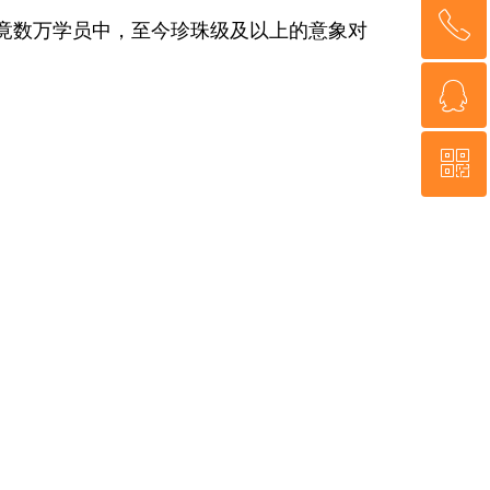
ꂅ
回到顶部
毕竟数万学员中，至今珍珠级及以上的意象对
ꁗ
18926078801
ꀥ
QQ客服
微信二维码