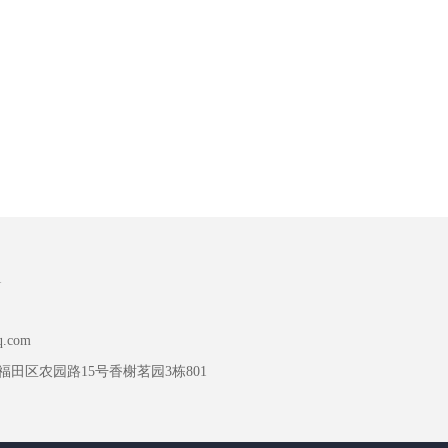
1
q.com
田区农园路15号香榭茗园3栋801