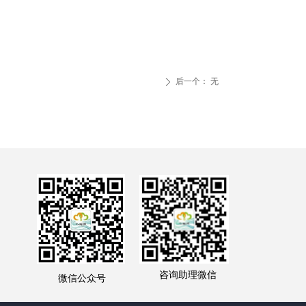
后一个：
无
ꄲ
咨询助理微信
微信公众号