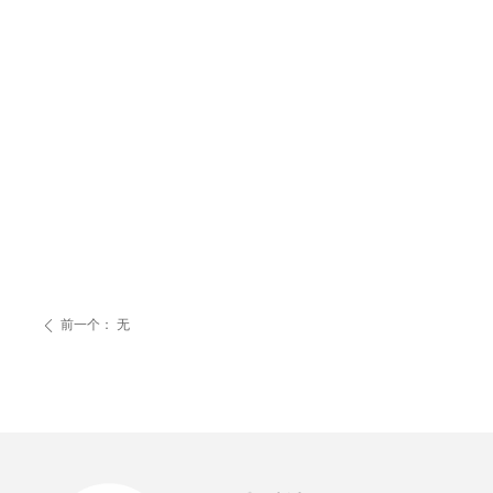
前一个：
无
ꄴ