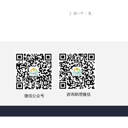
后一个：
无
ꄲ
咨询助理微信
微信公众号