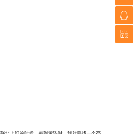
ꁗ
18926078801
ꀥ
QQ客服
微信二维码
强北上班的时候，每到黄昏时，我就要找一个亮