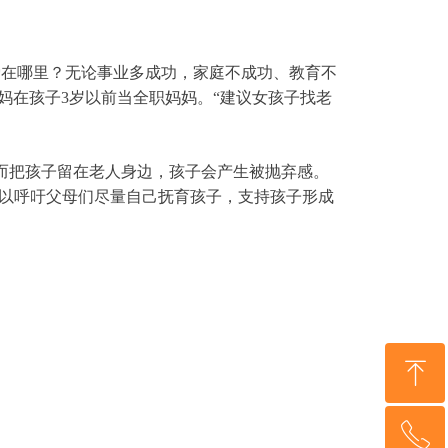
在哪里？无论事业多成功，家庭不成功、教育不
妈在孩子3岁以前当全职妈妈。“建议女孩子找老
而把孩子留在老人身边，孩子会产生被抛弃感。
以呼吁父母们尽量自己抚育孩子，支持孩子形成
ꁸ
ꂅ
回到顶部