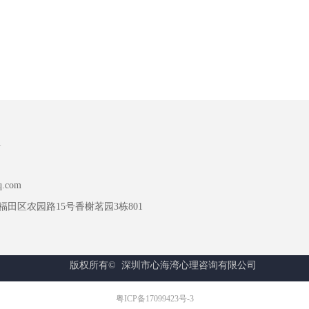
1
q.com
田区农园路15号香榭茗园3栋801
版权所有© 
深圳市心海湾心理咨询有限公司
粤ICP备17099423号-3