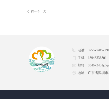
前一个：
无
ꄴ
电话：
0755-8285719
手机：
18948336801
邮箱：
834673451@q
地址：
广东省深圳市福