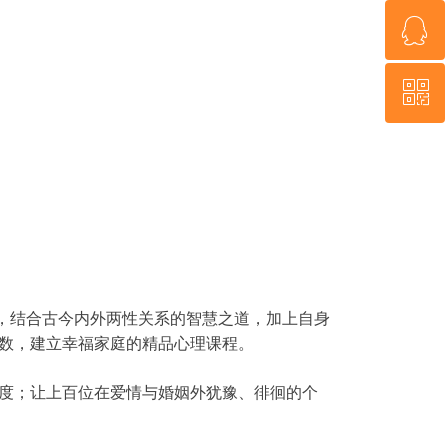
ꁗ
18926078801
ꀥ
QQ客服
微信二维码
，结合古今内外两性关系的智慧之道，加上自身
数，建立幸福家庭的精品心理课程。
度；让上百位在爱情与婚姻外犹豫、徘徊的个