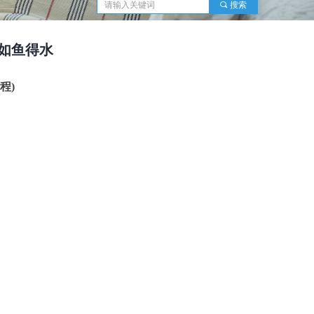
끠
搜索
系如鱼得水
程)