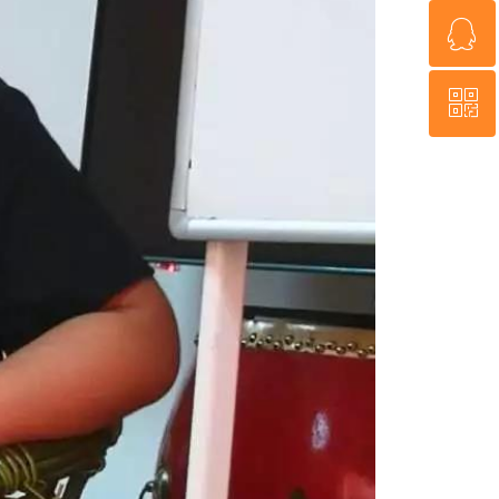
ꁗ
18926078801
ꀥ
QQ客服
微信二维码