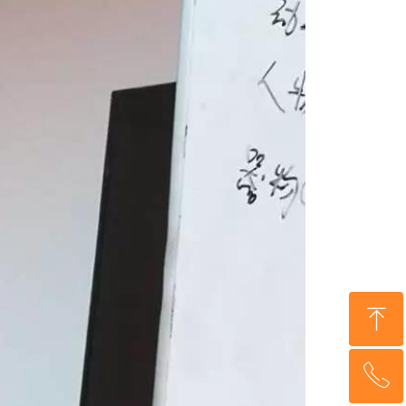
ꁸ
ꂅ
回到顶部