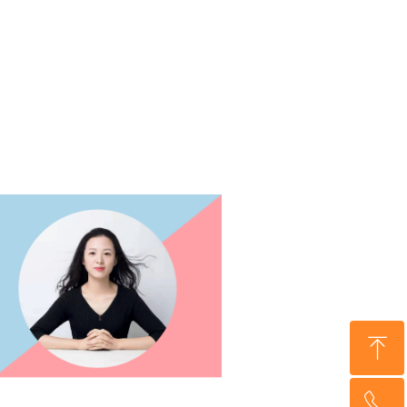
ꁸ
ꂅ
回到顶部