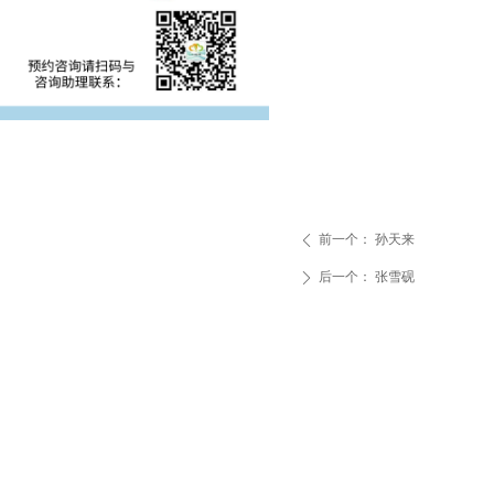
前一个：
孙天来
ꄴ
后一个：
张雪砚
ꄲ