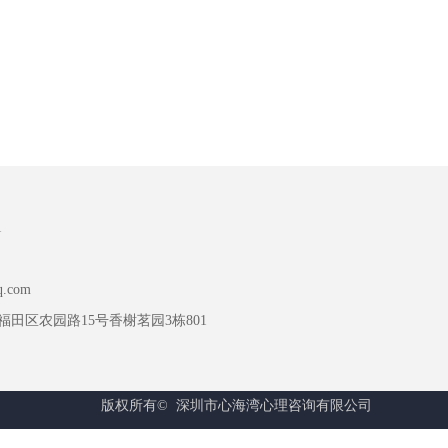
1
q.com
田区农园路15号香榭茗园3栋801
版权所有© 
深圳市心海湾心理咨询有限公司