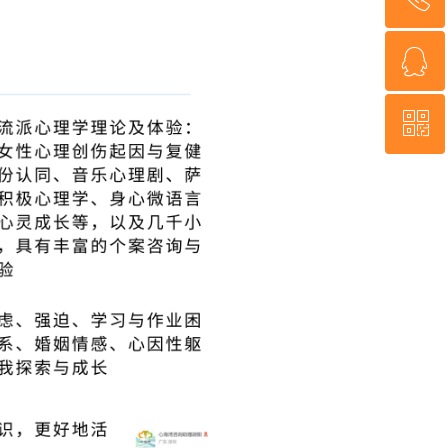
ꁗ
18926078801
ꀥ
QQ客服
微信二维码