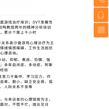
ꁗ
18926078801
ꀥ
QQ客服
微信二维码