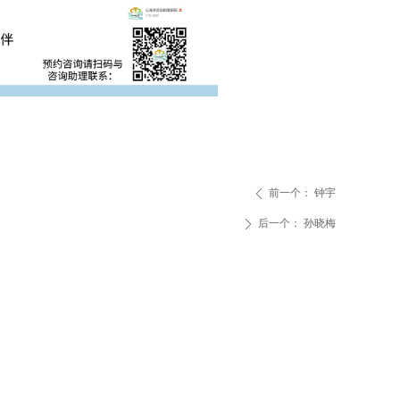
前一个：
钟宇
ꄴ
后一个：
孙晓梅
ꄲ