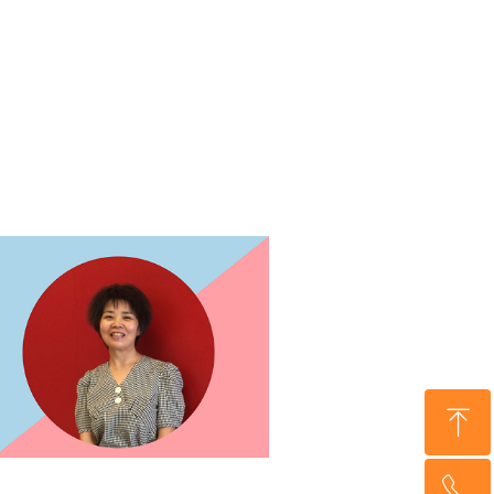
ꁸ
ꂅ
回到顶部