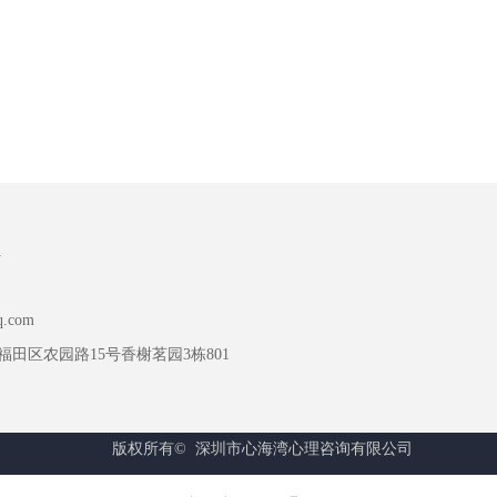
1
q.com
田区农园路15号香榭茗园3栋801
版权所有© 
深圳市心海湾心理咨询有限公司