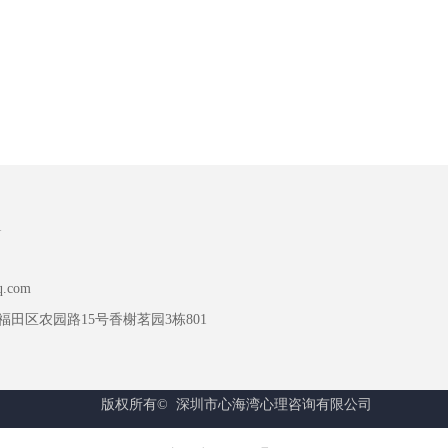
1
q.com
田区农园路15号香榭茗园3栋801
版权所有© 
深圳市心海湾心理咨询有限公司