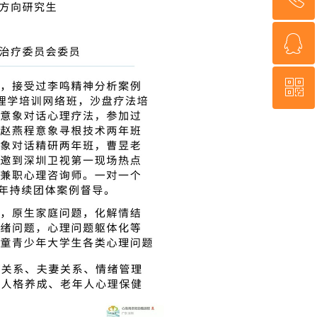
ꁗ
18926078801
ꀥ
QQ客服
微信二维码