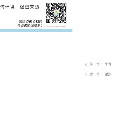
前一个：
李菁
ꄴ
后一个：
谢崇
ꄲ