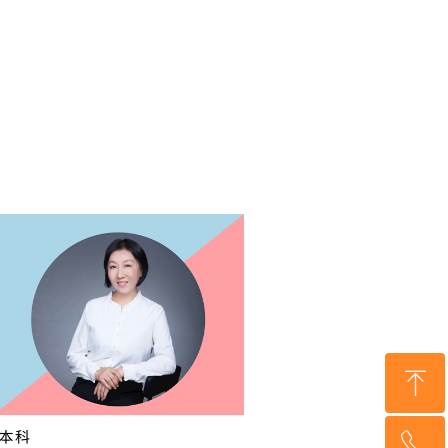
ꁸ
ꂅ
回到顶部